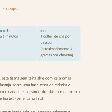
l e Europa.
NFUSÃO
DOSE
 a 5 minutos
1 colher de chá por
pessoa
(aproximadamente 4
gramas por chávena)
l, esta tisana sem teína abre com os aromas
aranja, sobre uma base terna de cidreira e
m rosado intenso, vindo do hibisco e da roseira
 hortelã-pimenta no final.
a Antiguidade pelo seu carácter calmante e