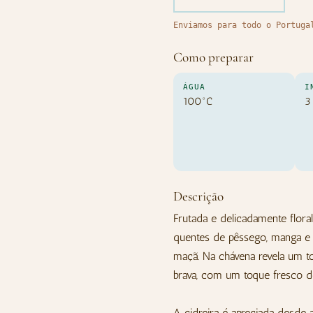
Enviamos para todo o Portuga
Como preparar
ÁGUA
I
100ºC
3
Descrição
Frutada e delicadamente flora
quentes de pêssego, manga e l
maçã. Na chávena revela um to
brava, com um toque fresco de
A cidreira é apreciada desde 