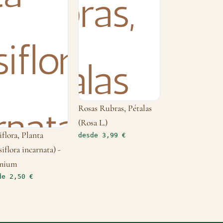
Rosas Rubras, Pétalas
(Rosa L.)
iflora, Planta
desde 3,99 €
siflora incarnata) -
mium
de 2,50 €