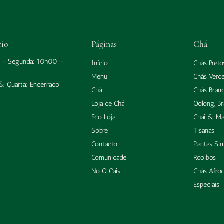
rio
Páginas
Chá
a – Segunda: 10h00 –
Início
Chás Preto
0
Menu
Chás Verd
 & Quarta: Encerrado
Chá
Chás Bran
Loja de Chá
Oolong, B
Eco Loja
Chai & Ma
Sobre
Tisanas
Contacto
Plantas Si
Comunidade
Rooibos
No O Cais
Chás Afrod
Especiais