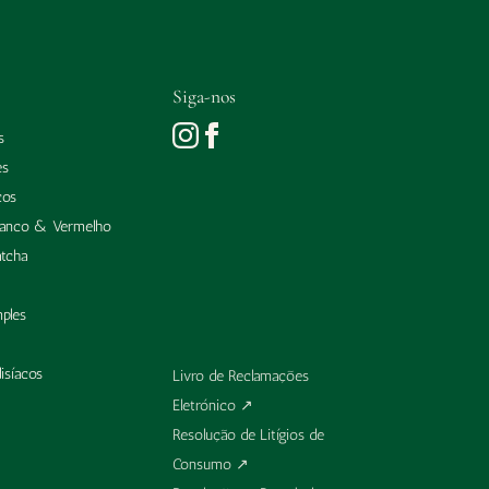
Siga-nos
s
es
cos
ranco & Vermelho
tcha
mples
isíacos
Livro de Reclamações
Eletrónico
↗
Resolução de Litígios de
Consumo
↗