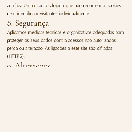
analítica Umami auto-alojada, que não recorrem a cookies
nem identificam visitantes individualmente.
8. Segurança
Aplicamos medidas técnicas e organizativas adequadas para
proteger os seus dados contra acessos não autorizados,
perda ou alteração. As ligações a este site são cifradas
(HTTPS).
9. Alterações
Esta Política poderá ser atualizada para refletir alterações
legais ou operacionais. A versão em vigor está sempre
disponível nesta página, com indicação da data da última
atualização.