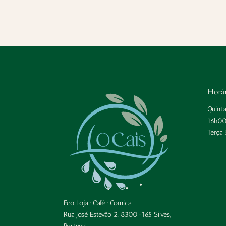
Horá
Quint
16h0
Terça
Eco Loja · Café · Comida
Rua José Estevão 2, 8300-165 Silves,