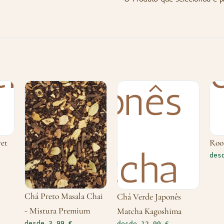
vet
Roo
des
Chá Preto Masala Chai
Chá Verde Japonês
- Mistura Premium
Matcha Kagoshima
desde 3,99 €
desde 12,99 €