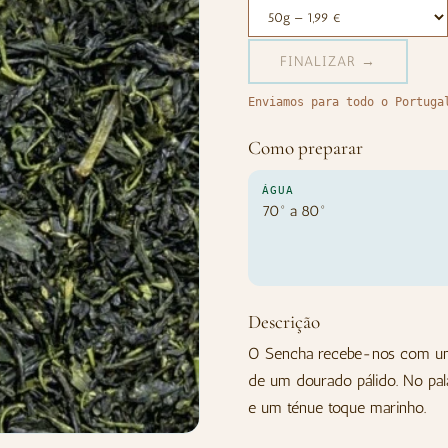
FINALIZAR →
Enviamos para todo o Portuga
Como preparar
ÁGUA
70º a 80º
Descrição
O Sencha recebe-nos com um 
de um dourado pálido. No pal
e um ténue toque marinho.