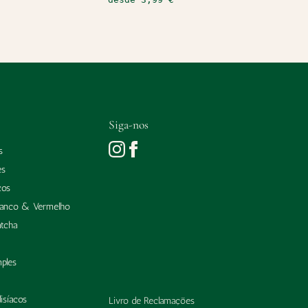
Siga-nos
s
es
cos
ranco & Vermelho
tcha
mples
isíacos
Livro de Reclamações