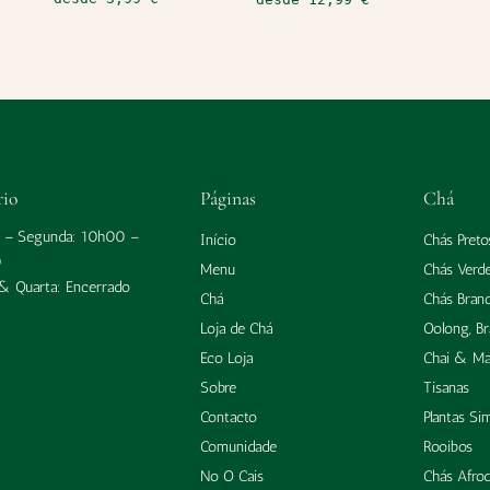
rio
Páginas
Chá
a – Segunda: 10h00 –
Início
Chás Preto
0
Menu
Chás Verd
 & Quarta: Encerrado
Chá
Chás Bran
Loja de Chá
Oolong, B
Eco Loja
Chai & Ma
Sobre
Tisanas
Contacto
Plantas Si
Comunidade
Rooibos
No O Cais
Chás Afrod